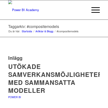
Taggarkiv: #compositemodels
Du är här:
Startsida
/
Artiklar & Blogg
/
#compositemodels
Inlägg
UTÖKADE
SAMVERKANSMÖJLIGHETER
MED SAMMANSATTA
MODELLER
POWER BI