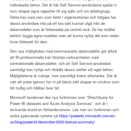
individuella behov. Det är här Self Service-användarna spelar in
som skapar egna rapporter till sig själv och sin arbetsgrupp.
Detta kan vara vem som helst i organisationen och tidigare har
dessa användare inte på ett bra sätt kunnat utgå från de
datamodeller som är förberedda på central nivå. De har istället
behövt bygga egna modeller utan att kunna nyttja det som redan
finns förberett för dem.
Den nya möjligheten med sammansatta datamodeller gör alltså
att BI-professionella kan försörja verksamheten med
centraliserade datamodeller, och att Self Service-användare
samtidigt kan nyttja och förädla dessa utefter sitt eget behov.
Möjligheterna är många, men samtidigt krävs eftertanke. Det är
värt att prata igenom hur ni på bästa sätt skapar en struktur som
blir tydlig och hållbar över tid.
Microsoft benämner den nya funktionen som ”DirectQuery for
Power BI datasets and Azure Analysis Services”, och är i
skrivande stund en förhandsversion. Läs mer om funktionen och
andra spännande nyheter på
https://powerbi.microsoft.com/en-
us/blog/power-bi-december-2020-feature-summary/