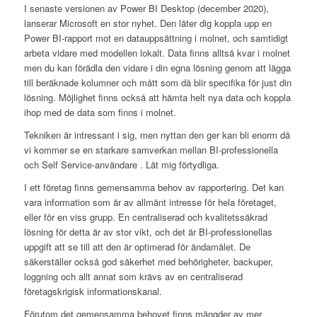
I senaste versionen av Power BI Desktop (december 2020),
lanserar Microsoft en stor nyhet. Den låter dig koppla upp en
Power BI-rapport mot en datauppsättning i molnet, och samtidigt
arbeta vidare med modellen lokalt. Data finns alltså kvar i molnet
men du kan förädla den vidare i din egna lösning genom att lägga
till beräknade kolumner och mått som då blir specifika för just din
lösning. Möjlighet finns också att hämta helt nya data och koppla
ihop med de data som finns i molnet.
Tekniken är intressant i sig, men nyttan den ger kan bli enorm då
vi kommer se en starkare samverkan mellan BI-professionella
och Self Service-användare . Låt mig förtydliga.
I ett företag finns gemensamma behov av rapportering. Det kan
vara information som är av allmänt intresse för hela företaget,
eller för en viss grupp. En centraliserad och kvalitetssäkrad
lösning för detta är av stor vikt, och det är BI-professionellas
uppgift att se till att den är optimerad för ändamålet. De
säkerställer också god säkerhet med behörigheter, backuper,
loggning och allt annat som krävs av en centraliserad
företagskrigisk informationskanal.
Förutom det gemensamma behovet finns mängder av mer