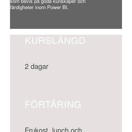
som bevis på goda kunskaper och
färdigheter inom Power BI.
KURSLÄNGD
2 dagar
FÖRTÄRING
Frukost, lunch och