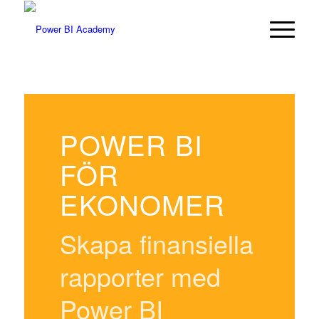
POWER BI
FÖR
EKONOMER
Skapa finansiella
rapporter med
Power BI