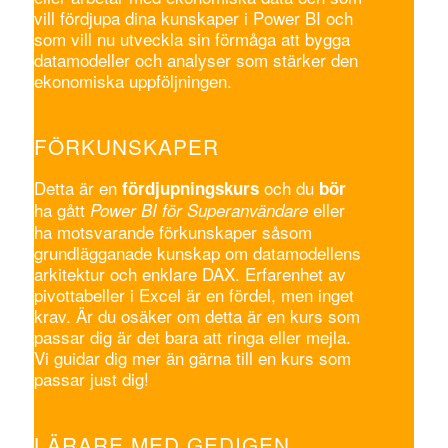
vill fördjupa dina kunskaper i Power BI och
som vill nu utveckla sin förmåga att bygga
datamodeller och analyser som stärker den
ekonomiska uppföljningen.
FÖRKUNSKAPER
Detta är en
och du
fördjupningskurs
bör
ha gått
eller
Power BI för Superanvändare
ha motsvarande förkunskaper såsom
grundlägganade kunskap om datamodellens
arkitektur och enklare DAX. Erfarenhet av
pivottabeller i Excel är en fördel, men inget
krav. Är du osäker om detta är en kurs som
passar dig är det bara att ringa eller mejla.
Vi guidar dig mer än gärna till en kurs som
passar just dig!
LÄRARE MED GEDIGEN