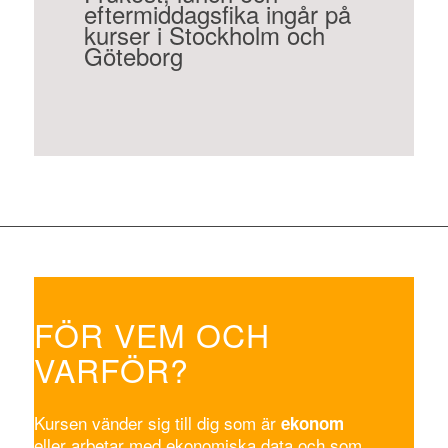
eftermiddagsfika ingår på
kurser i Stockholm och
Göteborg
FÖR VEM OCH
VARFÖR?
Kursen vänder sig till dig som är
ekonom
eller arbetar med ekonomiska data och som