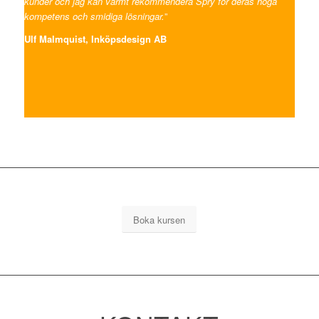
kunder och jag kan varmt rekommendera Spry för deras höga
kompetens och smidiga lösningar.
”
Ulf Malmquist, Inköpsdesign AB
Boka kursen