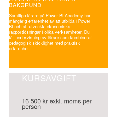
BAKGRUND
Samtliga lärare på Power BI Academy har
mångårig erfarenhet av att utbilda i Power
BI och att utveckla ekonomiska
rapportlösningar i olika verksamheter. Du
får undervisning av lärare som kombinerar
pedagogisk skicklighet med praktisk
erfarenhet.
KURSAVGIFT
16 500 kr exkl. moms per
person