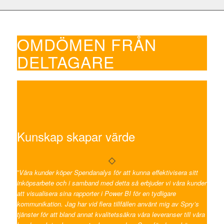
OMDÖMEN FRÅN
DELTAGARE
Kunskap skapar värde
”
Våra kunder köper Spendanalys för att kunna effektivisera sitt
inköpsarbete och i samband med detta så erbjuder vi våra kunder
att visualisera sina rapporter i Power BI för en tydligare
kommunikation. Jag har vid flera tillfällen använt mig av Spry’s
tjänster för att bland annat kvalitetssäkra våra leveranser till våra