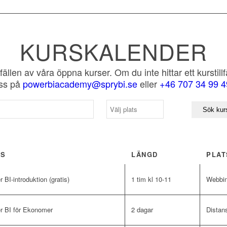
KURSKALENDER
llfällen av våra öppna kurser. Om du inte hittar ett kurstil
ss på
powerbiacademy@sprybi.se
eller
+46 707 34 99 4
RS
LÄNGD
PLAT
 BI-introduktion (gratis)
1 tim kl 10-11
Webbin
r BI för Ekonomer
2 dagar
Distan