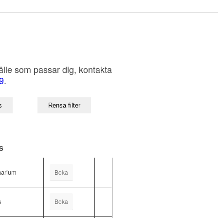
lfälle som passar dig, kontakta
9
.
S
arium
Boka
s
Boka