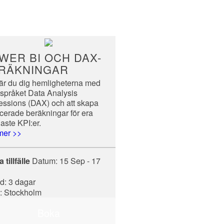
WER BI OCH DAX-
RÄKNINGAR
lär du dig hemligheterna med
espråket Data Analysis
essions (DAX) och att skapa
cerade beräkningar för era
gaste KPI:er.
mer >>
 tillfälle
Datum:
15 Sep - 17
d: 3 dagar
s: Stockholm
Boka