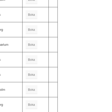
s
Boka
rg
Boka
arium
Boka
s
Boka
s
Boka
holm
Boka
rg
Boka