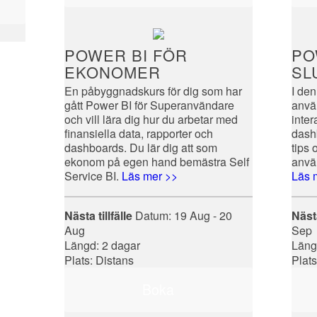
POWER BI FÖR
PO
EKONOMER
SL
En påbyggnadskurs för dig som har
I den
gått Power BI för Superanvändare
anvä
och vill lära dig hur du arbetar med
inte
finansiella data, rapporter och
dash
dashboards. Du lär dig att som
tips 
ekonom på egen hand bemästra Self
anvä
Service BI.
Läs mer >>
Läs 
Nästa tillfälle
Datum:
19 Aug - 20
Nästa
Aug
Sep
Längd: 2 dagar
Läng
Plats: Distans
Plat
Boka