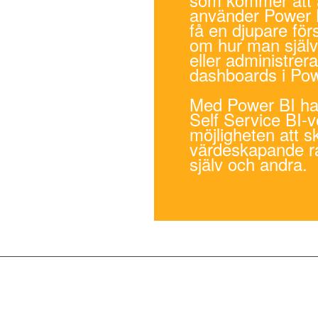
använder Power BI 
få en djupare fö
om hur man själv
eller administrer
dashboards i Pow
Med Power BI har 
Self Service BI-
möjligheten att 
värdeskapande ra
själv och andra.