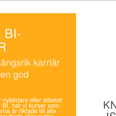
BI-
R
ångsrik karriär
 en god
nybörjare eller arbetat
K
BI, har vi kurser som
na är riktade till alla
I
använda eller redan