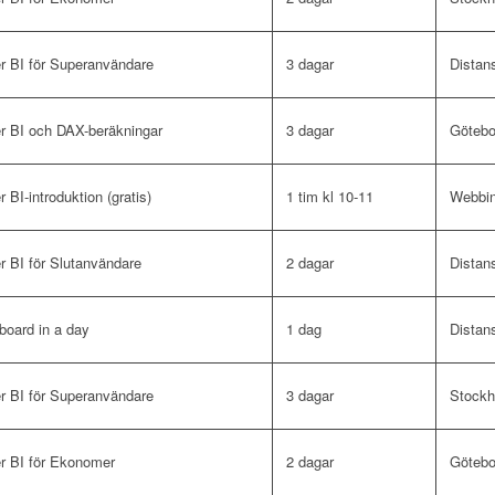
r BI för Superanvändare
3 dagar
Distan
r BI och DAX-beräkningar
3 dagar
Götebo
 BI-introduktion (gratis)
1 tim kl 10-11
Webbin
 BI för Slutanvändare
2 dagar
Distan
board in a day
1 dag
Distan
r BI för Superanvändare
3 dagar
Stock
r BI för Ekonomer
2 dagar
Götebo