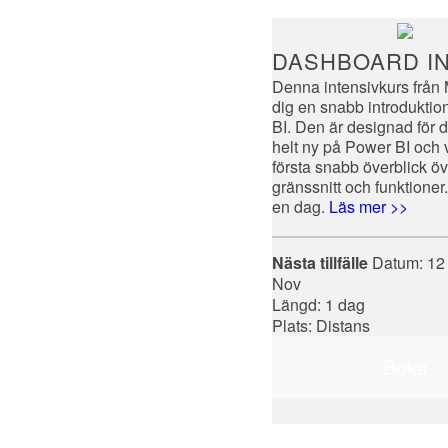
DASHBOARD IN
Denna intensivkurs från 
dig en snabb introduktion
BI. Den är designad för 
helt ny på Power BI och v
första snabb överblick ö
gränssnitt och funktioner.
en dag.
Läs mer >>
Nästa tillfälle
Datum:
12
Nov
Längd: 1 dag
Plats: Distans
Boka