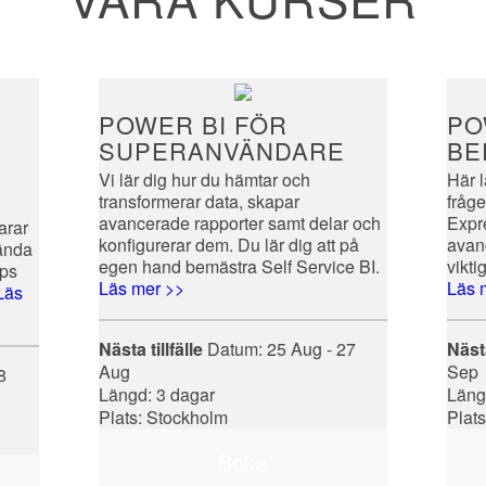
POWER BI FÖR
PO
SUPERANVÄNDARE
BE
Vi lär dig hur du hämtar och
Här 
transformerar data, skapar
fråg
avancerade rapporter samt delar och
Expr
larar
konfigurerar dem. Du lär dig att på
avan
vända
egen hand bemästra Self Service BI.
vikti
ips
Läs mer >>
Läs 
Läs
Nästa tillfälle
Datum:
25 Aug - 27
Nästa
Aug
Sep
8
Längd: 3 dagar
Läng
Plats: Stockholm
Plat
Boka