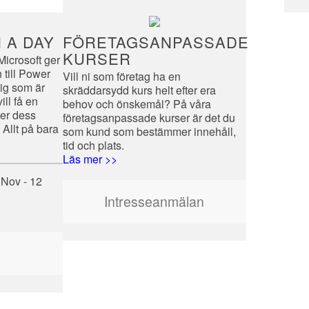
 A DAY
FÖRETAGSANPASSADE
KURSER
Microsoft ger
 till Power
Vill ni som företag ha en
dig som är
skräddarsydd kurs helt efter era
ill få en
behov och önskemål? På våra
ver dess
företagsanpassade kurser är det du
 Allt på bara
som kund som bestämmer innehåll,
tid och plats.
Läs mer >>
 Nov - 12
Intresseanmälan