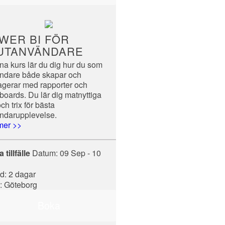
WER BI FÖR
UTANVÄNDARE
na kurs lär du dig hur du som
ndare både skapar och
ragerar med rapporter och
boards. Du lär dig matnyttiga
och trix för bästa
ndarupplevelse.
mer >>
 tillfälle
Datum:
09 Sep - 10
d: 2 dagar
s: Göteborg
Boka