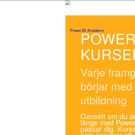
POWER 
KURSE
Varje framg
börjar med
utbildning
Oavsett om du är 
länge med Power 
passar dig. Kurser
som kommer att 