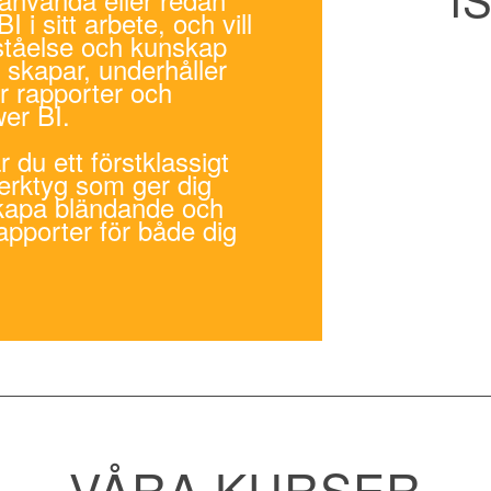
i sitt arbete, och vill
rståelse och kunskap
 skapar, underhåller
ar rapporter och
er BI.
du ett förstklassigt
verktyg som ger dig
skapa bländande och
pporter för både dig
VÅRA KURSER