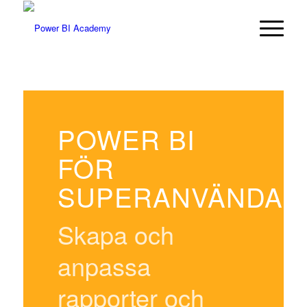
POWER BI
FÖR
SUPERANVÄNDAR
Skapa och
anpassa
rapporter och