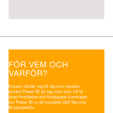
FÖR VEM OCH
VARFÖR?
Kursen vänder sig till dig som kanske
använt Power BI ett tag men som vill få
ökad förståelse och fördjupade kunskaper
om Power BI ur ett komplett Self Service
BI-perspektiv.