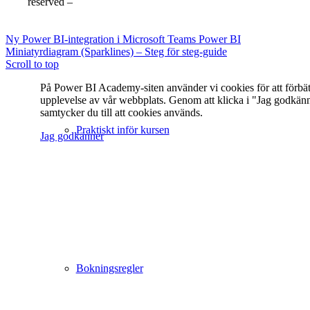
reserved –
PERSONUPPGIFTSPOLICY
Ny Power BI-integration i Microsoft Teams
Power BI
Miniatyrdiagram (Sparklines) – Steg för steg-guide
Scroll to top
På Power BI Academy-siten använder vi cookies för att förbät
upplevelse av vår webbplats. Genom att klicka i "Jag godkän
samtycker du till att cookies används.
Praktiskt inför kursen
Jag godkänner
Bokningsregler