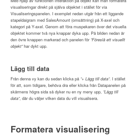
Med hjälp av funktionen Interaktion på objekt kan man formatera
visualiseringar direkt på själva objektet i stället för via
Visualiseringspanelen. I exemplet nedan utgår från ett liggande
stapeldaigram med SalesAmount (omsättning) på X-axel och
kategori på Y-axel. Genom att föra muspekaren över det visuella
objektet kommer två nya knappar dyka upp. På bilden nedan är
den övre knappen markerad och panelen för
”Föreslå ett visuellt
objekt”
har dykt upp.
Lägg till data
Från denna vy kan du sedan klicka på
”+ Lägg till data”
. I stället
för att, som tidigare, behöva dra eller klicka från Datapanelen på
skärmens högra sida så dyker nu en ny meny upp,
”Lägg till
data”
, där du väljer vilken data du vill visualisera.
Formatera visualisering