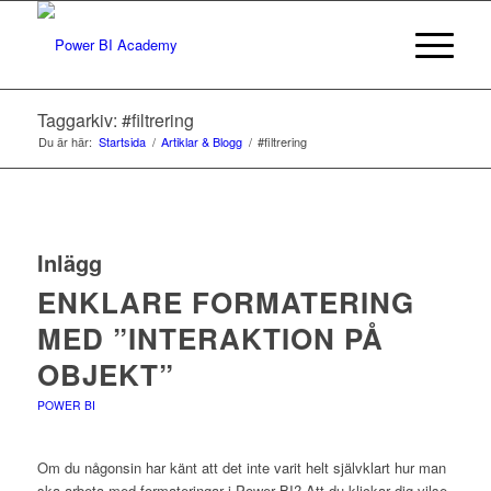
Taggarkiv: #filtrering
Du är här:
Startsida
/
Artiklar & Blogg
/
#filtrering
Inlägg
ENKLARE FORMATERING
MED ”INTERAKTION PÅ
OBJEKT”
POWER BI
Om du någonsin har känt att det inte varit helt självklart hur man
ska arbeta med formateringar i Power BI? Att du klickar dig vilse