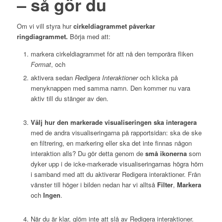
– så gör du
Om vi vill styra hur
cirkeldiagrammet påverkar
ringdiagrammet.
Börja med att:
markera cirkeldiagrammet för att nå den temporära fliken
Format
, och
aktivera sedan
Redigera Interaktioner
och klicka på
menyknappen med samma namn. Den kommer nu vara
aktiv till du stänger av den.
Välj hur den markerade visualiseringen ska interagera
med de andra visualiseringarna på rapportsidan: ska de ske
en filtrering, en markering eller ska det inte finnas någon
interaktion alls? Du gör detta genom de
små ikonerna
som
dyker upp i de icke-markerade visualiseringarnas högra hörn
i samband med att du aktiverar Redigera interaktioner. Från
vänster till höger i bilden nedan har vi alltså
Filter
,
Markera
och
Ingen
.
När du är klar, glöm inte att slå av Redigera interaktioner.