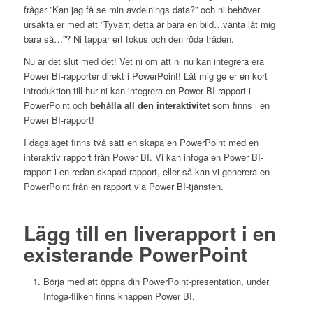
frågar ”Kan jag få se min avdelnings data?” och ni behöver
ursäkta er med att ”Tyvärr, detta är bara en bild…vänta låt mig
bara så…”? Ni tappar ert fokus och den röda tråden.
Nu är det slut med det! Vet ni om att ni nu kan integrera era
Power BI-rapporter direkt i PowerPoint! Låt mig ge er en kort
introduktion till hur ni kan integrera en Power BI-rapport i
PowerPoint och
behålla all den interaktivitet
som finns i en
Power BI-rapport!
I dagsläget finns två sätt en skapa en PowerPoint med en
interaktiv rapport från Power BI. Vi kan infoga en Power BI-
rapport i en redan skapad rapport, eller så kan vi generera en
PowerPoint från en rapport via Power BI-tjänsten.
Lägg till en liverapport i en
existerande PowerPoint
Börja med att öppna din PowerPoint-presentation, under
Infoga-fliken finns knappen Power BI.