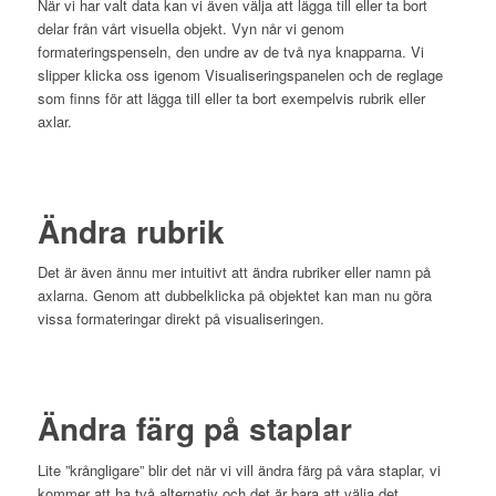
När vi har valt data kan vi även välja att lägga till eller ta bort
delar från vårt visuella objekt. Vyn når vi genom
formateringspenseln, den undre av de två nya knapparna. Vi
slipper klicka oss igenom Visualiseringspanelen och de reglage
som finns för att lägga till eller ta bort exempelvis rubrik eller
axlar.
Ändra rubrik
Det är även ännu mer intuitivt att ändra rubriker eller namn på
axlarna. Genom att dubbelklicka på objektet kan man nu göra
vissa formateringar direkt på visualiseringen.
Ändra färg på staplar
Lite ”krångligare” blir det när vi vill ändra färg på våra staplar, vi
kommer att ha två alternativ och det är bara att välja det