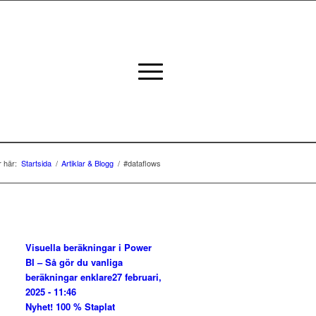
 här:
Startsida
/
Artiklar & Blogg
/
#dataflows
Visuella beräkningar i Power
BI – Så gör du vanliga
beräkningar enklare
27 februari,
2025 - 11:46
Nyhet! 100 % Staplat