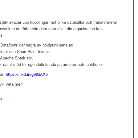
själv skapar upp kopplingar mot olika datakällor och transformerar
lows kan du förbereda data som alla i din organisation kan
s.
l Dataflows där några av höjdpunkterna är:
oldrar och SharePoint-foldrar.
 Apache Spark etc.
r samt stöd för egendefinierade parametrar och funktioner.
är;
https://lnkd.in/g98dAX5
vill veta mer!
N