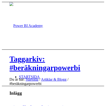
Taggarkiv:
#beräkningarpowerbi
STARTSIDA
Du är här:
Startsida
/
Artiklar & Blogg
/
#beräkningarpowerbi
Inlägg