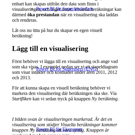
enbart kan skapas utifrån den data som finns i
Power BI för Superanvändare
visualiseringen, och inget annat. Visuella beräkningar kan
därmed
öka prestandan
när en visualisering ska laddas
och renderas.
Låt oss nu titta på hur du skapar en egen visuell
beräkning!
Lägg till en visualisering
Först behöver vi lägga till en visualisering och ange vad
som ska visas. I exemplet nedan ser vi ett stapeldiagram
Power BI for Superusers (ENG)
som visar intäkter och kostnader under åren 2011, 2012
och 2013.
För att kunna skapa en visuell beräkning behöver vi
markera den visualisering där beräkningen ska ske. Via
Startfliken
kan vi sedan tryck på knappen
Ny beräkning.
I bilden ovan är visualiseringen markerad. Är det en
visualisering som stödjer Visuella beräkningar kommer
Power BI för Ekonomer
knappen Ny beräkning att vara synlig. Knappen är