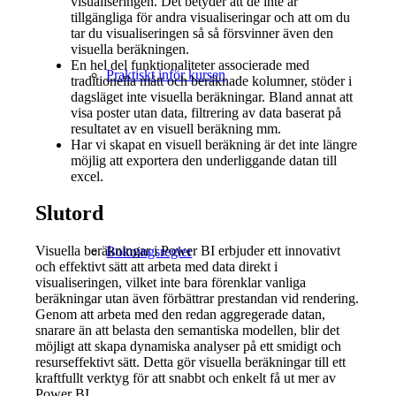
visualiseringen. Det betyder att de inte är
tillgängliga för andra visualiseringar och att om du
tar du visualiseringen så så försvinner även den
visuella beräkningen.
En hel del funktionaliteter associerade med
Praktiskt inför kursen
traditionella mått och beräknade kolumner, stöder i
dagsläget inte visuella beräkningar. Bland annat att
visa poster utan data, filtrering av data baserat på
resultatet av en visuell beräkning mm.
Har vi skapat en visuell beräkning är det inte längre
möjlig att exportera den underliggande datan till
excel.
Slutord
Visuella beräkningar i Power BI erbjuder ett innovativt
Bokningsregler
och effektivt sätt att arbeta med data direkt i
visualiseringen, vilket inte bara förenklar vanliga
beräkningar utan även förbättrar prestandan vid rendering.
Genom att arbeta med den redan aggregerade datan,
snarare än att belasta den semantiska modellen, blir det
möjligt att skapa dynamiska analyser på ett smidigt och
resurseffektivt sätt. Detta gör visuella beräkningar till ett
kraftfullt verktyg för att snabbt och enkelt få ut mer av
Power BI.