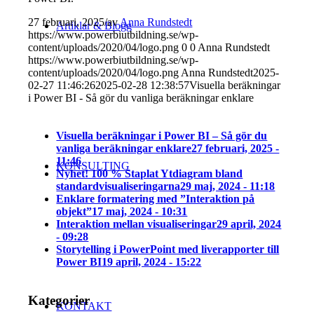
27 februari, 2025
/
av
Anna Rundstedt
Artiklar & Blogg
https://www.powerbiutbildning.se/wp-
content/uploads/2020/04/logo.png
0
0
Anna Rundstedt
https://www.powerbiutbildning.se/wp-
content/uploads/2020/04/logo.png
Anna Rundstedt
2025-
02-27 11:46:26
2025-02-28 12:38:57
Visuella beräkningar
i Power BI - Så gör du vanliga beräkningar enklare
Visuella beräkningar i Power BI – Så gör du
vanliga beräkningar enklare
27 februari, 2025 -
11:46
KONSULTING
Nyhet! 100 % Staplat Ytdiagram bland
standardvisualiseringarna
29 maj, 2024 - 11:18
Enklare formatering med ”Interaktion på
objekt”
17 maj, 2024 - 10:31
Interaktion mellan visualiseringar
29 april, 2024
- 09:28
Storytelling i PowerPoint med liverapporter till
Power BI
19 april, 2024 - 15:22
Kategorier
KONTAKT