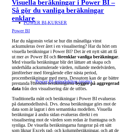
Visuella beräkningar i Power BI –
Så gör du vanliga beräkningar
enklare
POWER BI-KURSER
Power BI
Har du någonsin velat se hur din månatliga vinst
ackumuleras över året i en visualisering? Har du hört om
visuella beräkningar i Power BI? Det är ett nytt sätt att få
ut mer av Power BI och
förenklar vanliga beräkningar
.
Med visuella beräkningar blir det lättare att skapa och
underhålla ackumulerade värden, rullande medelvärden,
jämförelser med föregående eller nästa period,
procentberäkningar med mera. Dessutom kan de ge bättre
Power BI-introduktion (gratis)
prestanda eftersom beräkningarna
bygger på aggregerad
data
från den visualisering där de utförs.
Traditionella mått och beräkningar i Power BI evalueras
på datamodellsnivå. Dvs. dessa beräkningar görs mot de
data som är lagrat i den semantiska modellen. Visuella
beräkningar å andra sidan evalueras direkt i en
visualisering mot de värden som redan är framtagna och
synliga. De visuella beräkningarna fungerar på ett sätt
som liknar Excels rad- och kolumnberäkningar, och att de