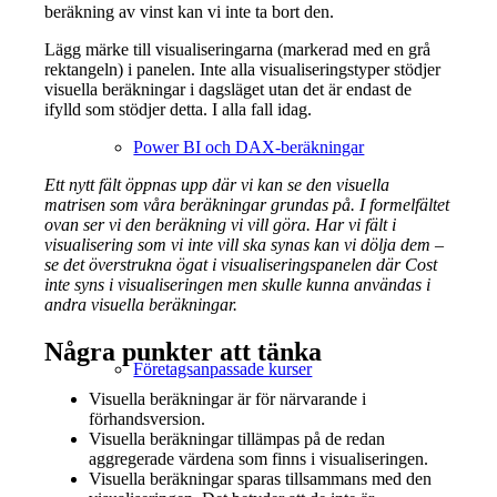
beräkning av vinst kan vi inte ta bort den.
Lägg märke till visualiseringarna (markerad med en grå
rektangeln) i panelen. Inte alla visualiseringstyper stödjer
visuella beräkningar i dagsläget utan det är endast de
ifylld som stödjer detta. I alla fall idag.
Power BI och DAX-beräkningar
Ett nytt fält öppnas upp där vi kan se den visuella
matrisen som våra beräkningar grundas på. I formelfältet
ovan ser vi den beräkning vi vill göra. Har vi fält i
visualisering som vi inte vill ska synas kan vi dölja dem –
se det överstrukna ögat i visualiseringspanelen där Cost
inte syns i visualiseringen men skulle kunna användas i
andra visuella beräkningar.
Några punkter att tänka
Företagsanpassade kurser
Visuella beräkningar är för närvarande i
förhandsversion.
Visuella beräkningar tillämpas på de redan
aggregerade värdena som finns i visualiseringen.
Visuella beräkningar sparas tillsammans med den