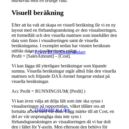
markerad med en orange ruta.
Visuell beräkning
Efter att ha valt att skapa en visuell beräkning får vi en ny
layout med en förhandsgranskning av den visualiseringen,
ett formelfält och den visuella matrisen som innehåller den
data som finns i visualiseringen samt de visuella
beräkningarna. I exemplet nedan har vinsten beräknats
utifrån datan i visualiseringen enligt:
Power BI för Slutanvändare
Profit = [SalesAmount] – [Cost].
Vi kan lägga till ytterligare beräkningar som löpande
summa. Visuella beräkningar utgår alltså från den visuella
matrisen och följande DAX-formel fungerar endast på
visuella beräkningar.
Acc Profit = RUNNINGSUM( [Profit] )
Vi kan även välja att dölja fält som inte ska synas i
visualiseringen på rapportsidan, vilket tillåter oss att
Dashboard in a day
fortsätta arbeta med vår data. Lägg märke till att Cost, en
del av vår ursprungliga data inte syns i
förhandsgranskningen av visualiseringen då vi har dolt
den i fältet för Y-axeln. Men eftersom den behövs för